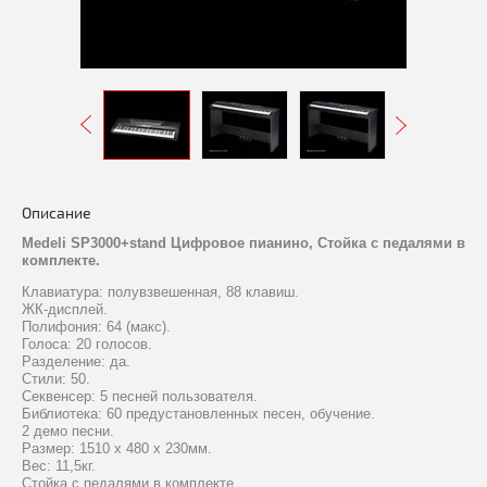
Описание
Medeli SP3000+stand Цифровое пианино, Стойка с педалями в
комплекте.
Клавиатура: полувзвешенная, 88 клавиш.
ЖК-дисплей.
Полифония: 64 (макс).
Голоса: 20 голосов.
Разделение: да.
Стили: 50.
Секвенсер: 5 песней пользователя.
Библиотека: 60 предустановленных песен, обучение.
2 демо песни.
Размер: 1510 х 480 х 230мм.
Вес: 11,5кг.
Стойка с педалями в комплекте.