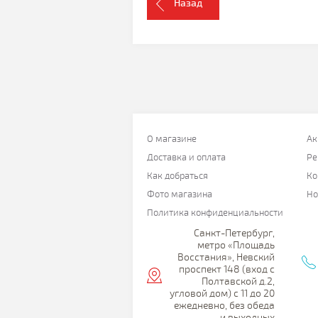
Назад
О магазине
Ак
Доставка и оплата
Ре
Как добраться
Ко
Фото магазина
Но
Политика конфиденциальности
Санкт-Петербург,
метро «Площадь
Восстания», Невский
проспект 148 (вход с
Полтавской д.2,
угловой дом) с 11 до 20
ежедневно, без обеда
и выходных