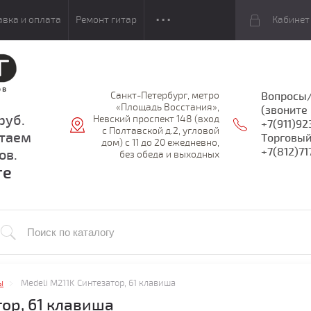
авка и оплата
Ремонт гитар
Кабинет
Санкт-Петербург, метро
Вопросы/
«Площадь Восстания»,
(звоните 
руб.
Невский проспект 148 (вход
+7(911)92
с Полтавской д.2, угловой
отаем
Торговый
дом) с 11 до 20 ежедневно,
+7(812)71
ов.
без обеда и выходных
те
ы
Medeli M211K Синтезатор, 61 клавиша
тор, 61 клавиша