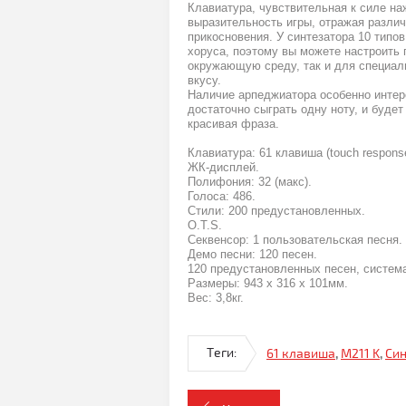
Клавиатура, чувствительная к силе на
выразительность игры, отражая разли
прикосновения. У синтезатора 10 типов
хоруса, поэтому вы можете настроить 
окружающую среду, так и для специа
вкусу.
Наличие арпеджиатора особенно интере
достаточно сыграть одну ноту, и буде
красивая фраза.
Клавиатура: 61 клавиша (touch respons
ЖК-дисплей.
Полифония: 32 (макс).
Голоса: 486.
Стили: 200 предустановленных.
O.T.S.
Секвенсор: 1 пользовательская песня.
Демо песни: 120 песен.
120 предустановленных песен, систем
Размеры: 943 х 316 х 101мм.
Вес: 3,8кг.
Теги:
61 клавиша
,
M211 K
,
Си