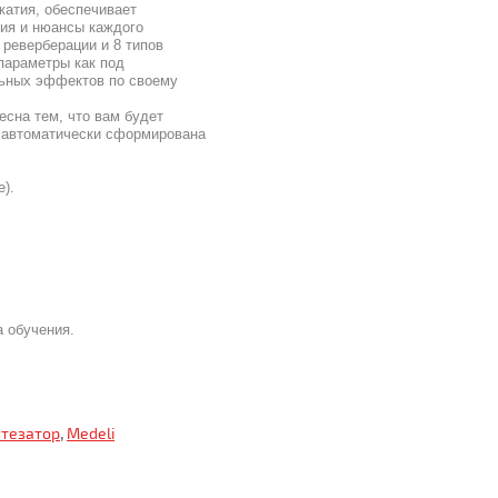
жатия, обеспечивает
чия и нюансы каждого
 реверберации и 8 типов
параметры как под
льных эффектов по своему
сна тем, что вам будет
т автоматически сформирована
e).
а обучения.
нтезатор
,
Medeli