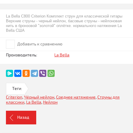
La Bella C800 Criterion Комплект струн для классической гитары
Верхние струны - черный нейлон, басовые струны - нейлоновая
нить в бронзовой "золотой" оплётке. нормального натяжения La
Bella США
Добавить к сравнению
Производитель:
La Bella
Теги:
Criterion
,
Чёрный нейлон
,
Среднее натяжение
,
Струны для
классики
,
La Bella
,
Нейлон
Назад