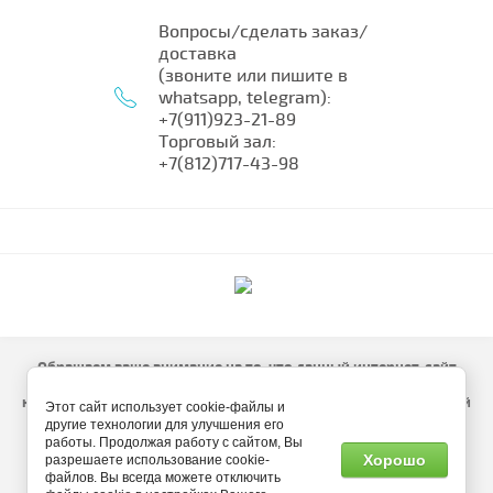
Вопросы/сделать заказ/
доставка
(звоните или пишите в
whatsapp, telegram):
+7(911)923-21-89
Торговый зал:
+7(812)717-43-98
Обращаем ваше внимание на то, что данный интернет-сайт
носит исключительно информационный характер и ни при
каких условиях не является публичной офертой, определяемой
Этот сайт использует cookie-файлы и
положениями Статьи 437 (2) Гражданского кодекса РФ.
другие технологии для улучшения его
работы. Продолжая работу с сайтом, Вы
Изображение и описание товара носит информационный
Хорошо
разрешаете использование cookie-
характер и может отличаться от оригинала.
файлов. Вы всегда можете отключить