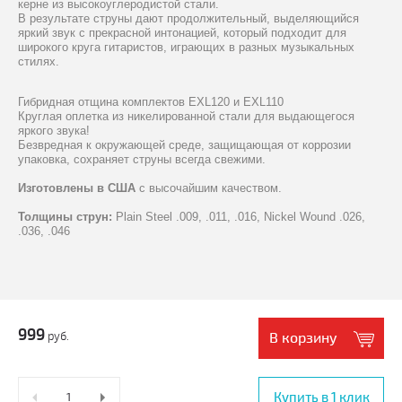
керне из высокоуглеродистой стали.
В результате струны дают продолжительный, выделяющийся
яркий звук с прекрасной интонацией, который подходит для
широкого круга гитаристов, играющих в разных музыкальных
стилях.
Гибридная отщина комплектов EXL120 и EXL110
Круглая оплетка из никелированной стали для выдающегося
яркого звука!
Безвредная к окружающей среде, защищающая от коррозии
упаковка, сохраняет струны всегда свежими.
Изготовлены в США
с высочайшим качеством.
Толщины струн:
Plain Steel .009, .011, .016, Nickel Wound .026,
.036, .046
999
руб.
В корзину
Купить в 1 клик