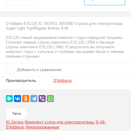
D`Addario EXL125 XL NICKEL WOUND Струны для электрогитары
Super Light Top/Regular Bottom 9-46
EXL125 самый продаваемый комплект струн гибридной толщины.
Сочетает первые струны комплекта EXL120 (.009) и басовые
струны комплекта EXL110 (.046). В результате вы получаете
комплект струн с сильным и глубоким звучанием басов и гибкими
превыми струнами.
Добавить к сравнению
Производитель:
D'Addario
Теги:
XL Series
,
Комплект струн для электрогитары
,
9-46
,
D'Addario
,
Никелированные